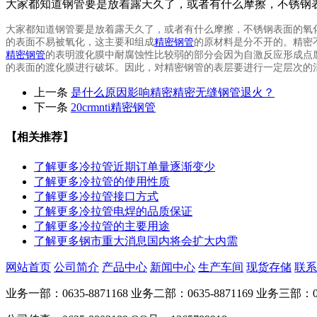
大家都知道钢管要是放着露天久了，或者有什么摩擦，不锈钢
大家都知道钢管要是放着露天久了，或者有什么摩擦，不锈钢表面的
的表面不易被氧化，这主要和组成
精密钢管
的原材料是分不开的。精密
精密钢管
的表明渡化膜中耐腐蚀性比较弱的部分会因为自激反应形成点
的表面的渡化膜进行破坏。因此，对精密钢管的表层要进行一定层次的
上一条
是什么原因影响精密精密无缝钢管退火？
下一条
20crmnti精密钢管
【相关推荐】
了解更多
冷拉管近期订单量逐渐变少
了解更多
冷拉管的使用性质
了解更多
冷拉管接口方式
了解更多
冷拉管电焊的品质保证
了解更多
冷拉管的主要用途
了解更多
钢市重大消息国内将会扩大内需
网站首页
公司简介
产品中心
新闻中心
生产车间
现货存储
联系
业务一部：0635-8871168 业务二部：0635-8871169 业务三部：063