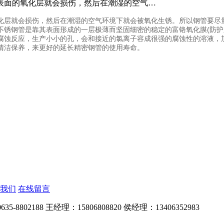
表面的氧化层就会损伤，然后在潮湿的空气…
氧化层就会损伤，然后在潮湿的空气环境下就会被氧化生锈。所以钢管要
不锈钢管是靠其表面形成的一层极薄而坚固细密的稳定的富铬氧化膜(
腐蚀反应，生产小小的孔，会和接近的氯离子容成很强的腐蚀性的溶液，
清洁保养，来更好的延长精密钢管的使用寿命。
我们
在线留言
5-8802188 王经理：15806808820 侯经理：13406352983