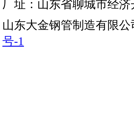
厂址：山东省聊城市经济
山东大金钢管制造有限公
号-1