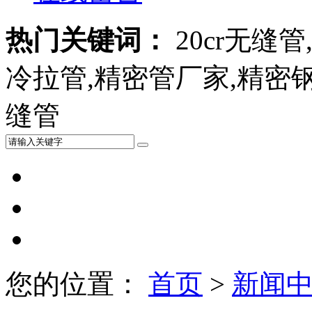
热门关键词：
20cr无缝管,
冷拉管,精密管厂家,精密钢管,
缝管
您的位置：
首页
>
新闻