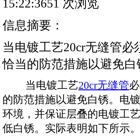
15:22:36
51
次浏览
信息摘要：
当电镀工艺20cr无缝管
恰当的防范措施以避免白
当电镀工艺
20cr无缝管
必
的防范措施以避免白锈。电
环境，并保证层叠的电镀工
低白锈。实际表明如下所示